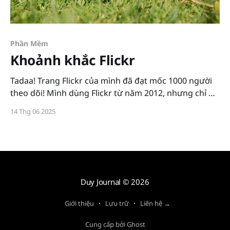
Phần Mềm
Khoảnh khắc Flickr
Tadaa! Trang Flickr của mình đã đạt mốc 1000 người
theo dõi! Mình dùng Flickr từ năm 2012, nhưng chỉ để
lấy link ảnh chèn diễn đàn thôi. Đã có một thời, hầu
14 Thg 06 2025
như tất cả các hoạt động chia sẻ ảnh trực tuyến đều
thông qua dịch vụ trung
Duy Journal
© 2026
Giới thiệu
Lưu trữ
Liên hệ →
Cung cấp bởi Ghost