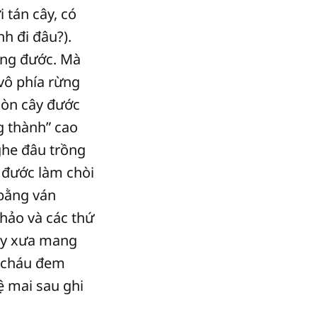
 tán cây, có
h đi đâu?).
rừng đước. Mà
 vô phía rừng
còn cây đước
g thành” cao
ghe đâu trồng
 đước làm chòi
 bằng ván
chảo và các thứ
gày xưa mang
n cháu đem
ệ mai sau ghi