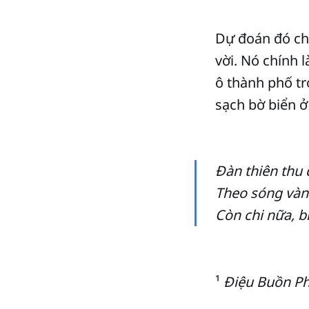
Dự đoán đó cho
vời. Nó chính 
ô thành phố t
sạch bờ biển ở
Đàn thiên thu 
Theo sóng vàng
Còn chi nữa, b
¹
Điệu Buồn P