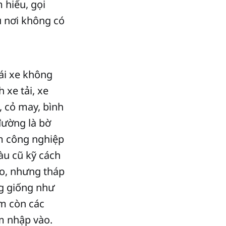
 hiểu, gọi
u nơi không có
ái xe không
 xe tải, xe
, cỏ may, bình
đường là bờ
m công nghiệp
àu cũ kỹ cách
o, nhưng tháp
ng giống như
m còn các
m nhập vào.