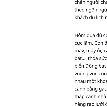
chân người cho
theo ngôn ngữ 
khách du lịch 
Hôm qua dù có
cực lắm. Con đ
máy, máy ủi, x
bát,… thỏa sức
biển Đông bạt
vuông vức cũng
nhau một khoả
canh bằng gạch
tháp canh nhà
hàng rào lưới 