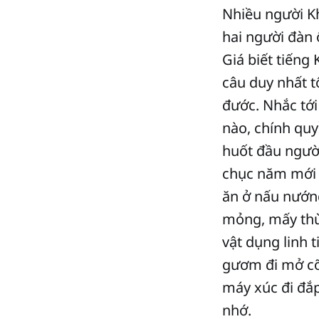
Nhiều người Kh
hai người đàn 
Giá biết tiếng 
câu duy nhất tô
đước. Nhắc tới
nào, chính quy
huốt đầu người
chục năm mới l
ăn ở nấu nướng
mỏng, mấy thùn
vật dụng linh 
gươm đi mở cõ
máy xúc đi đắp
nhớ.