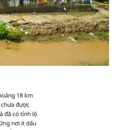
 khoảng 18 km
là chưa được
à đã có tỉnh lộ
ững nơi ít dấu