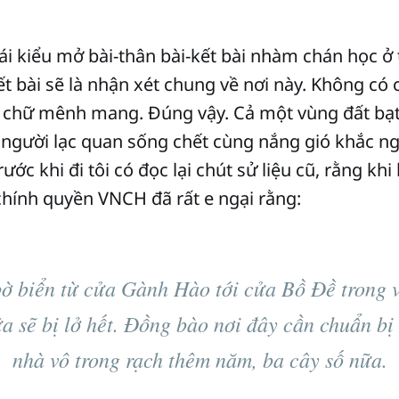
ái kiểu mở bài-thân bài-kết bài nhàm chán học ở
kết bài sẽ là nhận xét chung về nơi này. Không có
 chữ mênh mang. Đúng vậy. Cả một vùng đất bạ
 người lạc quan sống chết cùng nắng gió khắc n
ước khi đi tôi có đọc lại chút sử liệu cũ, rằng khi
chính quyền VNCH đã rất e ngại rằng:
ờ biển từ cửa Gành Hào tới cửa Bồ Đề trong 
a sẽ bị lở hết. Đồng bào nơi đây cần chuẩn bị 
nhà vô trong rạch thêm năm, ba cây số nữa.