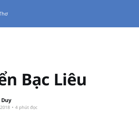
Thơ
ển Bạc Liêu
 Duy
 2018
•
4 phút đọc