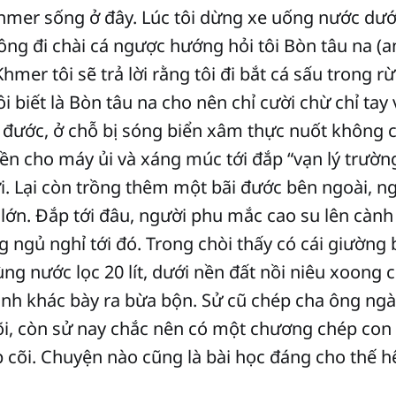
mer sống ở đây. Lúc tôi dừng xe uống nước dưới
ông đi chài cá ngược hướng hỏi tôi Bòn tâu na (an
Khmer tôi sẽ trả lời rằng tôi đi bắt cá sấu trong 
i biết là Bòn tâu na cho nên chỉ cười chừ chỉ tay
 đước, ở chỗ bị sóng biển xâm thực nuốt không 
ền cho máy ủi và xáng múc tới đắp “vạn lý trườn
. Lại còn trồng thêm một bãi đước bên ngoài, n
ớn. Đắp tới đâu, người phu mắc cao su lên cành
 ngủ nghỉ tới đó. Trong chòi thấy có cái giường
g nước lọc 20 lít, dưới nền đất nồi niêu xoong 
tinh khác bày ra bừa bộn. Sử cũ chép cha ông n
i, còn sử nay chắc nên có một chương chép co
 cõi. Chuyện nào cũng là bài học đáng cho thế h