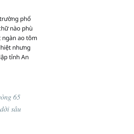
 trường phổ
 chữ nào phù
t ngàn ao tôm
ghiệt nhưng
 lập tỉnh An
vòng 65
dời sâu