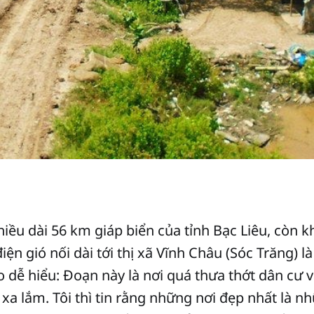
hiều dài 56 km giáp biển của tỉnh Bạc Liêu, còn
iện gió nối dài tới thị xã Vĩnh Châu (Sóc Trăng) 
o dễ hiểu: Đoạn này là nơi quá thưa thớt dân cư v
xa lắm. Tôi thì tin rằng những nơi đẹp nhất là nh