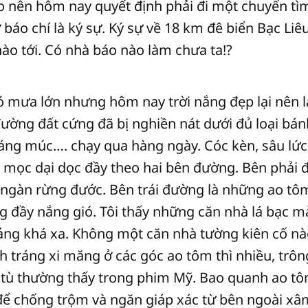
 nên hôm nay quyết định phải đi một chuyến tìm
báo chí là ký sự. Ký sự về 18 km đê biển Bạc Liê
nào tới. Có nhà báo nào làm chưa ta!?
 mưa lớn nhưng hôm nay trời nắng đẹp lại nên l
ường đất cứng đã bị nghiền nát dưới đủ loại bánh
áng múc…. chạy qua hàng ngày. Cóc kèn, sâu lức
 mọc dại dọc đầy theo hai bên đường. Bên phải 
 ngàn rừng đước. Bên trái đường là những ao tô
 đầy nắng gió. Tôi thấy những căn nhà lá bạc m
ng khá xa. Không một căn nhà tường kiên cố nà
 tráng xi măng ở các góc ao tôm thì nhiều, trô
 tù thường thấy trong phim Mỹ. Bao quanh ao tô
để chống trộm và ngăn giáp xác từ bên ngoài xâ