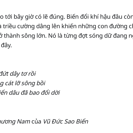
 tới bây giờ có lẽ đúng. Biến đổi khí hậu đâu còn
là triều cường dâng lên khiến những con đường c
rở thành sông lớn. Nó là từng đợt sóng dữ đang
 đây.
đứt dây tơ rồi
 cát lỡ sông bồi
iển dâu đã bao đổi dời
hương Nam
của
Vũ Đức Sao Biển