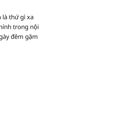
 là thứ gì xa
hính trong nội
 ngày đêm gặm