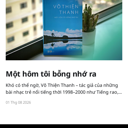
Một hôm tôi bỗng nhớ ra
Khó có thể ngờ, Võ Thiện Thanh – tác giả của những
bài nhạc trẻ nổi tiếng thời 1998–2000 như Tiếng rao,
Bạn tôi, Tình 2000, Chồng xa, Ước gì,... lại chuyển từ
01 Thg 08 2026
địa hạt âm nhạc sang chữ nghĩa với cuốn sách mới:
Một hôm tôi bỗng nhớ ra.