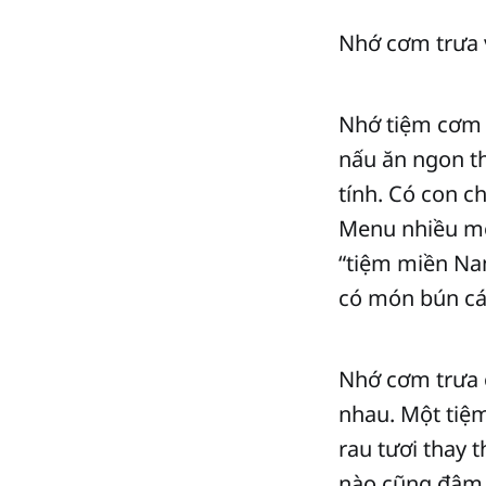
Nhớ cơm trưa 
Nhớ tiệm cơm 
nấu ăn ngon th
tính. Có con c
Menu nhiều món
“tiệm miền Nam
có món bún cá
Nhớ cơm trưa 
nhau. Một tiệm
rau tươi thay 
nào cũng đậm