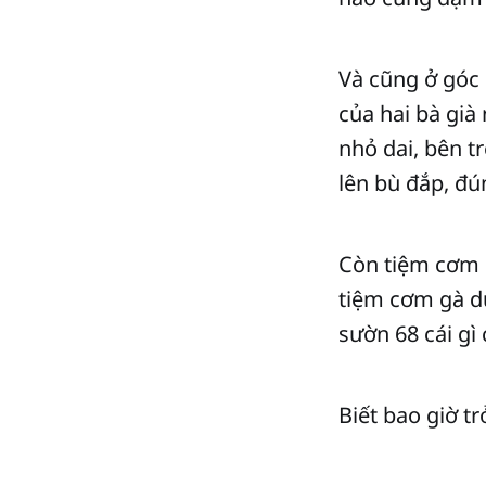
Và cũng ở góc
của hai bà già 
nhỏ dai, bên t
lên bù đắp, đú
Còn tiệm cơm 
tiệm cơm gà d
sườn 68 cái gì
Biết bao giờ tr