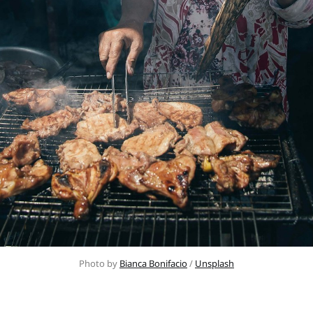
Photo by 
Bianca Bonifacio
 / 
Unsplash