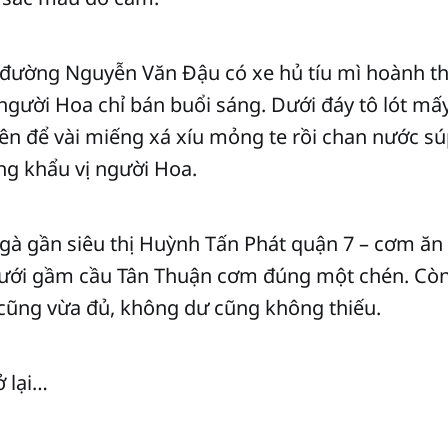
 đường Nguyễn Văn Đậu có xe hủ tíu mì hoành t
người Hoa chỉ bán buổi sáng. Dưới đáy tô lót mấy 
rên để vài miếng xá xíu mỏng te rồi chan nước s
ng khẩu vị người Hoa.
gà gần siêu thị Huỳnh Tấn Phát quận 7 – cơm ăn
ưới gầm cầu Tân Thuận cơm đúng một chén. Cò
 cũng vừa đủ, không dư cũng không thiếu.
ở lại…