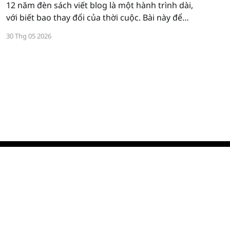
12 năm đèn sách viết blog là một hành trình dài,
với biết bao thay đổi của thời cuộc. Bài này để
hoài niệm về một thời đẹp đẽ của internet Việt
30 Thg 05 2026
Nam. Thời đại đẹp nhất Trước khi mạng xã hội
ra đời, ngôi nhà riêng của mỗi người
Cung cấp bởi Ghost