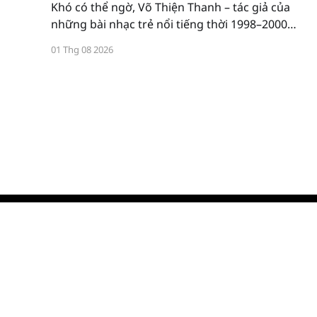
Khó có thể ngờ, Võ Thiện Thanh – tác giả của
những bài nhạc trẻ nổi tiếng thời 1998–2000
như Tiếng rao, Bạn tôi, Tình 2000, Chồng xa,
01 Thg 08 2026
Ước gì,... lại chuyển từ địa hạt âm nhạc sang chữ
nghĩa với cuốn sách mới: Một hôm tôi bỗng nhớ
ra.
Duy Journal
© 2026