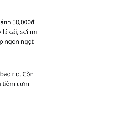
hánh 30,000đ
lá cải, sợi mì
úp ngon ngọt
 bao no. Còn
n tiệm cơm