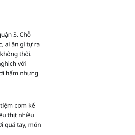
quận 3. Chỗ
 ai ăn gì tự ra
không thôi.
nghịch với
 hơi hẩm nhưng
 tiệm cơm kế
u thịt nhiều
ơi quá tay, món