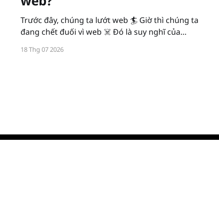
web?
Trước đây, chúng ta lướt web 🏄 Giờ thì chúng ta
đang chết đuối vì web ☠️ Đó là suy nghĩ của
mình khi tình cờ xem được video này: Nói chung
18 Thg 07 2026
web thì oan quá, chính xác hơn là vì mạng xã
hội. Bởi, mạng xã hội được thiết kế gây
Giới thiệu
Lưu trữ
Liên hệ →