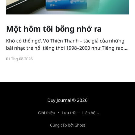
Một hôm tôi bỗng nhớ ra
Khó có thể ngờ, Võ Thiện Thanh – tác giả của những
bài nhạc trẻ nổi tiếng thời 1998–2000 như Tiếng rao,
Bạn tôi, Tình 2000, Chồng xa, Ước gì,... lại chuyển từ
01 Thg 08 2026
địa hạt âm nhạc sang chữ nghĩa với cuốn sách mới:
Một hôm tôi bỗng nhớ ra.
Duy Journal
© 2026
Giới thiệu
Lưu trữ
Liên hệ →
Cung cấp bởi Ghost