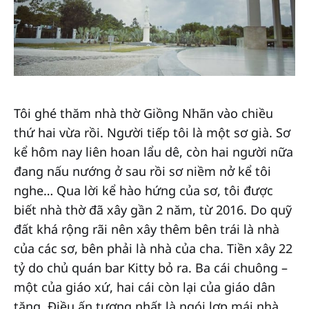
Tôi ghé thăm nhà thờ Giồng Nhãn vào chiều
thứ hai vừa rồi. Người tiếp tôi là một sơ già. Sơ
kể hôm nay liên hoan lẩu dê, còn hai người nữa
đang nấu nướng ở sau rồi sơ niềm nở kể tôi
nghe… Qua lời kể hào hứng của sơ, tôi được
biết nhà thờ đã xây gần 2 năm, từ 2016. Do quỹ
đất khá rộng rãi nên xây thêm bên trái là nhà
của các sơ, bên phải là nhà của cha. Tiền xây 22
tỷ do chủ quán bar Kitty bỏ ra. Ba cái chuông –
một của giáo xứ, hai cái còn lại của giáo dân
tặng. Điều ấn tượng nhất là ngói lợp mái nhà